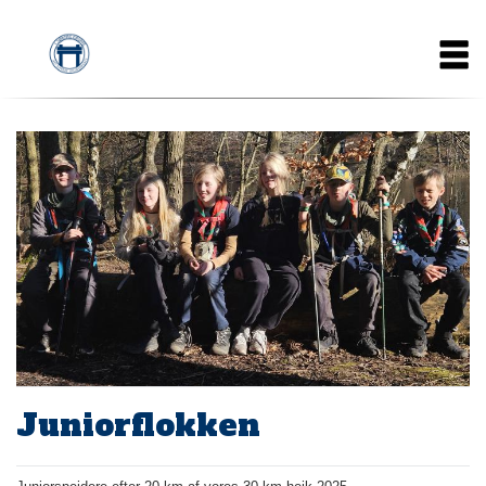
Gå
Main
til
hovedindhold
navigation
Juniorflokken