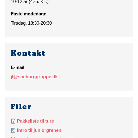
10-12 år (4.-5. KL.)
Faste mødedage
Tirsdag, 18:30-20:30
Kontakt
E-mail
jl@soeborggruppe.dk
Filer
Pakkeliste til ture
Intro til juniorgrenen