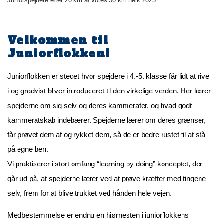
Juniorspejdere efter 20 km af vores 30 km heik 2025
Velkommen til
Juniorflokken!
Juniorflokken er stedet hvor spejdere i 4.-5. klasse får lidt at rive
i og gradvist bliver introduceret til den virkelige verden. Her lærer
spejderne om sig selv og deres kammerater, og hvad godt
kammeratskab indebærer. Spejderne lærer om deres grænser,
får prøvet dem af og rykket dem, så de er bedre rustet til at stå
på egne ben.
Vi praktiserer i stort omfang “learning by doing” konceptet, der
går ud på, at spejderne lærer ved at prøve kræfter med tingene
selv, frem for at blive trukket ved hånden hele vejen.
Medbestemmelse er endnu en hjørnesten i juniorflokkens