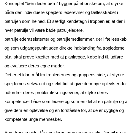
Konceptet “børn leder børn” bygger på et ønske om, at styrke
både den individuelle spejders lederevner og fællesskabet i
patruljen som helhed. Et særligt kendetegn i troppen er, at der i
hver patrulje vil være både patruljeledere,
patruljelederassistenter og patrujlemedlemmer, der i fællesskab,
og som udgangspunkt uden direkte indblanding fra troplederne,
bl.a. skal prøve kræfter med at planlægge, købe ind til, udføre
og evaluere deres egne møder.
Det er et klart mål fra tropledernes og gruppens side, at styrke
spejdernes selvværd og selvtillid, at give dem nye oplevlser der
udfordrer deres problemløsningsevner, at styke deres
kompetencer både som ledere og som en del af en patrulje og at
give dem en oplevelse og en forståelse for, at de er dygtige og
kompetente unge mennesker.
Som tropsspejder får spejderne mere ansvar selv. Der vil være