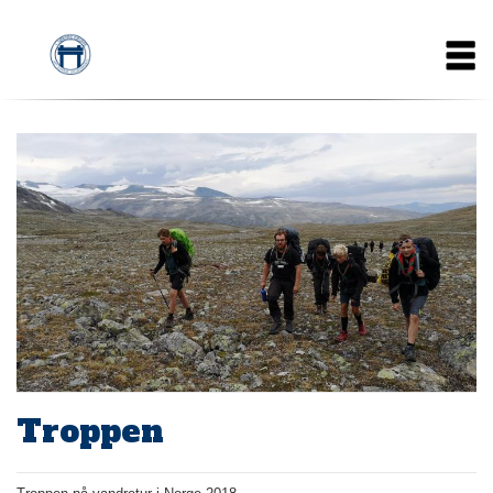
Gå
Main
til
hovedindhold
navigation
Troppen